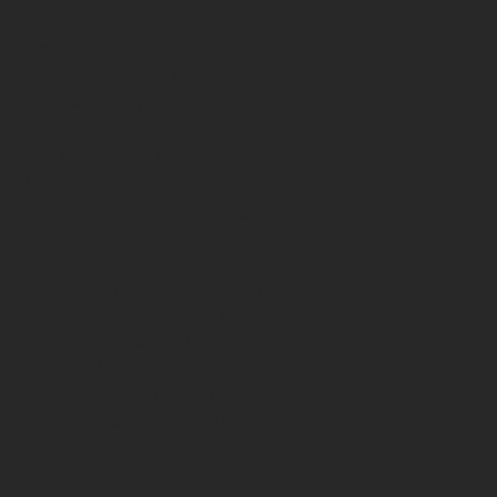
Zielgruppenanalyse
Wettbewerbsanalyse
Positionierung
Brand Story
Markenpersönlichkeit
Content-Strategie
Agentur für Markenstrategie
Markenstrategie Beratung
Markenkern entwickeln
Markenpositionierung Agentur
Markenidentität entwickeln
Markenpositionierung entwickeln
Marken Positionierung Agentur
Brand Strategy Agentur
Markenstrategie Agentur
02