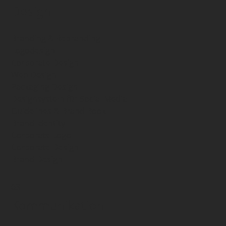
Design
Branding & Rebranding
Logodesign
Corporate Design
Web Design
Packaging Design
Designsystem für Social Media
Guidelines & Brand Book
Brand Identity
Corporate Logo
Corporate Design
Brand Design
03
Kommunikation