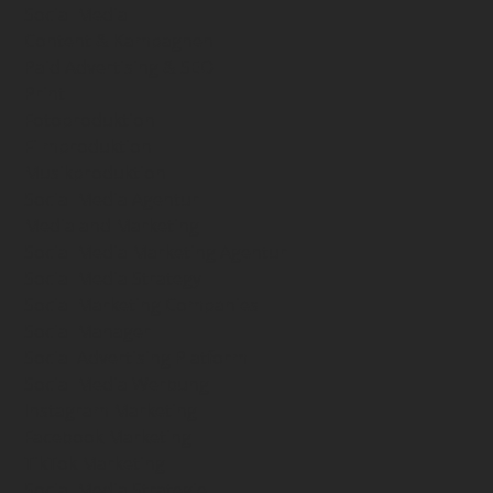
Social Media
Content & Kampagnen
Paid Advertising & SEO
Print
Fotoproduktion
Filmproduktion
Musikproduktion
Social Media Agentur
Media and Marketing
Social Media Marketing Agentur
Social Media Strategy
Social Marketing Companies
Social Manager
Social Advertising Platform
Social Media Werbung
Instagram Marketing
Facebook Marketing
TikTok Marketing
Social Media Strategie