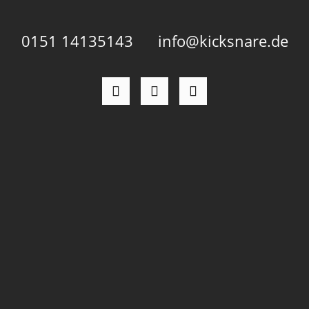
guten Rutsch!
0151 14135143
info@kicksnare.de
Wünscht euch
kick+snare, eure
Lieblingsagentur.